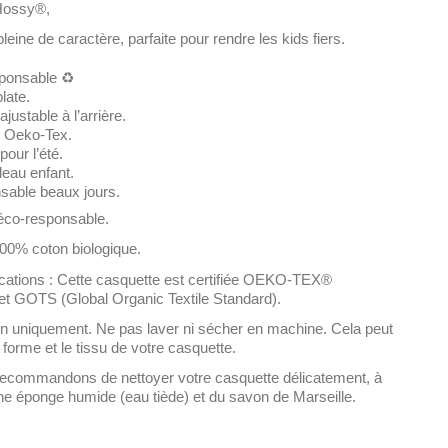
 Hossy®,
eine de caractère, parfaite pour rendre les kids fiers.
ponsable ♻️
late.
justable à l’arrière.
e Oeko-Tex.
pour l’été.
eau enfant.
sable beaux jours.
éco-responsable
.
00% coton biologique.
fications
: Cette casquette est certifiée OEKO-TEX®
et GOTS (Global Organic Textile Standard).
in uniquement
. Ne pas laver ni sécher en machine. Cela peut
orme et le tissu de votre casquette.
recommandons de nettoyer votre casquette délicatement, à
ne éponge humide (eau tiède) et du savon de Marseille.