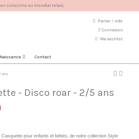
 en colissimo ou mondial relais.
Panier
/
vide
Connexion
Ma wishlist
e Naissance
Contact
5 ans
te - Disco roar - 2/5 ans
 Casquette pour enfants et bébés, de notre collection Style