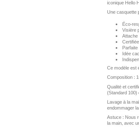
iconique Hello
Une casquette pl
Éco-res
Visière p
Attache a
Certifié
Parfaite 
Idée cad
Indispen
Ce modèle est
Composition
: 1
Qualité et certi
(Standard 100) 
Lavage à la ma
endommager la f
Astuce
: Nous 
la main, avec u