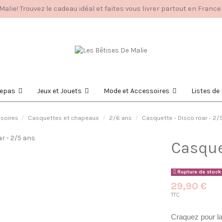
alie! Trouvez le cadeau idéal et faites vous livrer partout en France
epas
Jeux et Jouets
Mode et Accessoires
Listes d
soires
Casquettes et chapeaux
2/6 ans
Casquette - Disco roar - 2/
Casquet
Rupture de stock
29,90 €
TTC
Craquez pour la