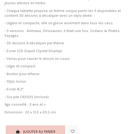
jeunes artistes en herbe.
- Chaque tablette propose un thème unique parmi les 5 disponibles et
contient 30 dessins à décalquer avec un stylo dédié.
- Légère et compacte, elle se glisse aisément dans tous les sacs.
- 5 versions : Animaux, Dinosaures, Il était une fois, Océans & Pirates,
Voyages.
- 30 dessins à décalquer par thème.
- Ecran LCD (Liquid Crystal Display).
- Verrou pour sauver le dessin en cours.
- Léger et compact.
- Bouton pour effacer.
- Stylo inclus.
- Ecran 8,2".
- Sur pile CR2025 (incluse).
Age conseillé : 3 ans et +
Dimension : 22 x 15.5 x 20.5 cm
AJOUTER AU PANIER