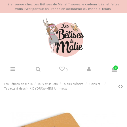
Bienvenue chez Les Bêtises de Malie! Trouvez le cadeau idéal et faites
vous livrer partout en France en colissimo ou mondial relais.
0
(
)
Les Bêtises de Malie
Jeux et Jouets
Loisirs créatifs
3 ans et +
Tablette à dessin KIDYDRAW-MINI Animaux