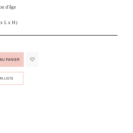
n d'âge
x L x H)
AU PANIER
MA LISTE