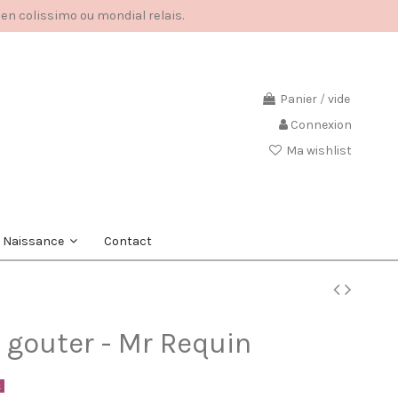
 en colissimo ou mondial relais.
Panier
/
vide
Connexion
Ma wishlist
Contact
e Naissance
à gouter - Mr Requin
k