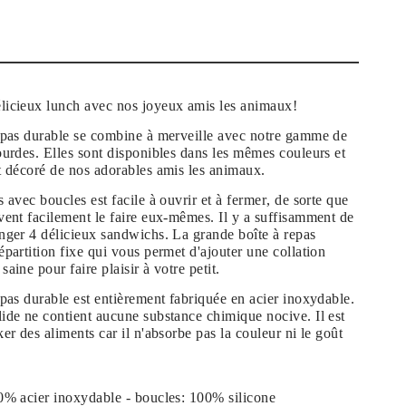
licieux lunch avec nos joyeux amis les animaux!
epas
durable
se combine à merveille avec notre gamme de
ourdes. Elles sont disponibles dans les mêmes couleurs et
t décoré de nos adorables amis les animaux.
s avec boucles est
facile à ouvrir et à fermer
, de sorte que
vent facilement le faire eux-mêmes. Il y a suffisamment de
nger 4 délicieux sandwichs. La grande boîte à repas
épartition fixe
qui vous permet d'ajouter une collation
aine pour faire plaisir à votre petit.
epas durable est entièrement fabriquée en
acier inoxydable
.
ide ne contient aucune substance chimique nocive. Il est
ker des aliments car il n'absorbe pas la couleur ni le goût
00% acier inoxydable - boucles: 100% silicone