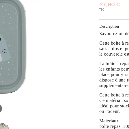
27,90 €
TTC
Description
Savourez un dé
Cette boîte à r
sacs à dos et g
le couvercle es
La boîte à repa
les enfants peu
place pour y ra
dispose d'une
r
supplémentaire s
Cette boîte à r
Ce matériau sol
idéal pour stoc
ou l'odeur.
Matériaux
boîte repas: 1