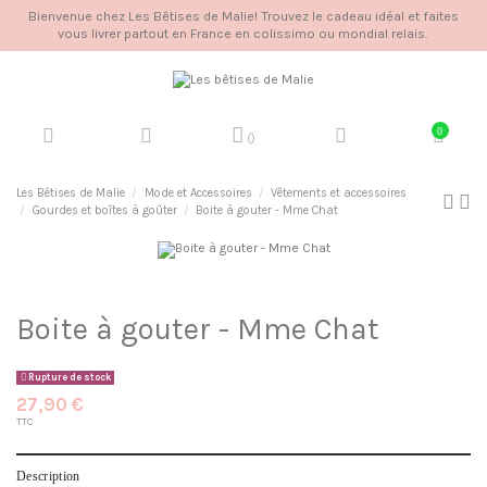
Bienvenue chez Les Bêtises de Malie! Trouvez le cadeau idéal et faites
vous livrer partout en France en colissimo ou mondial relais.
0
(
)
Les Bêtises de Malie
Mode et Accessoires
Vêtements et accessoires
Gourdes et boîtes à goûter
Boite à gouter - Mme Chat
Boite à gouter - Mme Chat
Rupture de stock
27,90 €
TTC
Description