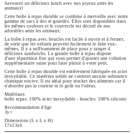
Savourez un délicieux lunch avec nos joyeux amis les
animaux!
Cette boîte à repas
durable
se combine à merveille avec notre
gamme de sacs à dos et gourdes. Elles sont disponibles dans
les mêmes couleurs et le couvercle est décoré de nos
adorables amis les animaux.
La boîte à repas avec boucles est
facile à ouvrir et à fermer
,
de sorte que les enfants peuvent facilement le faire eux-
mêmes. Il y a suffisamment de place pour y ranger 4
délicieux sandwichs. La grande boîte à repas dispose
d'une
répartition fixe
qui vous permet d'ajouter une collation
supplémentaire saine pour faire plaisir à votre petit.
Cette boîte à repas durable est entièrement fabriquée en
acier
inoxydable
. Ce matériau solide ne contient aucune substance
chimique nocive. Il est idéal pour stocker des aliments car il
n'absorbe pas la couleur ni le goût ou l'odeur.
Matériaux
boîte repas: 100% acier inoxydable - boucles: 100% silicone
Recommandation d'âge
3y+
Dimensions (L x L x H)
17x13x6